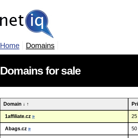
Home
Domains
Domains for sale
Domain
↓
↑
Pr
1affiliate.cz
»
25
Abags.cz
»
50