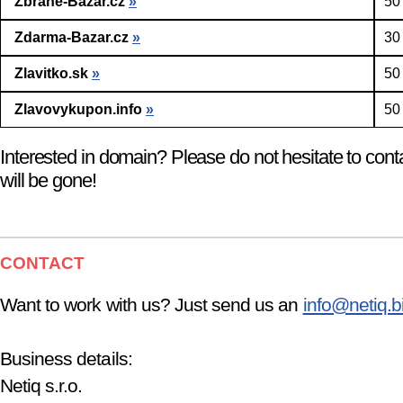
Zbrane-Bazar.cz
»
50
Zdarma-Bazar.cz
»
30
Zlavitko.sk
»
50
Zlavovykupon.info
»
50
Interested in domain? Please do not hesitate to cont
will be gone!
CONTACT
Want to work with us? Just send us an
info@netiq.b
Business details:
Netiq s.r.o.