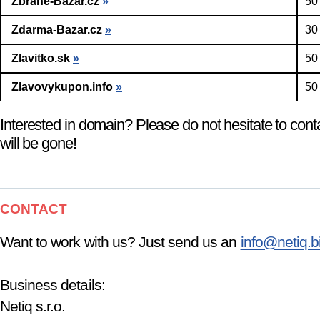
Zbrane-Bazar.cz
»
50
Zdarma-Bazar.cz
»
30
Zlavitko.sk
»
50
Zlavovykupon.info
»
50
Interested in domain? Please do not hesitate to cont
will be gone!
CONTACT
Want to work with us? Just send us an
info@netiq.b
Business details:
Netiq s.r.o.