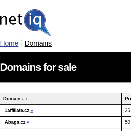
Home
Domains
Domains for sale
Domain
↓
↑
Pr
1affiliate.cz
»
25
Abags.cz
»
50