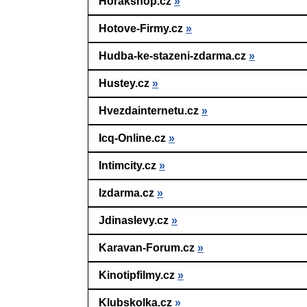
Horakshop.cz
»
Hotove-Firmy.cz
»
Hudba-ke-stazeni-zdarma.cz
»
Hustey.cz
»
Hvezdainternetu.cz
»
Icq-Online.cz
»
Intimcity.cz
»
Izdarma.cz
»
Jdinaslevy.cz
»
Karavan-Forum.cz
»
Kinotipfilmy.cz
»
Klubskolka.cz
»