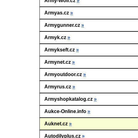
Army-Wolf.cz
»
Armyas.cz
»
Armygunner.cz
»
Armyk.cz
»
Armykseft.cz
»
Armynet.cz
»
Armyoutdoor.cz
»
Armyrus.cz
»
Armyshopkatalog.cz
»
Aukce-Online.info
»
Auknet.cz
»
Autodilyplus.cz
»