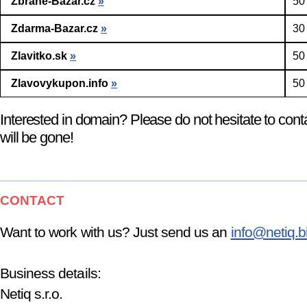
Zbrane-Bazar.cz
»
50
Zdarma-Bazar.cz
»
30
Zlavitko.sk
»
50
Zlavovykupon.info
»
50
Interested in domain? Please do not hesitate to cont
will be gone!
CONTACT
Want to work with us? Just send us an
info@netiq.b
Business details:
Netiq s.r.o.