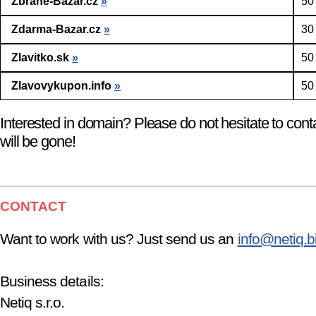
Zbrane-Bazar.cz
»
50
Zdarma-Bazar.cz
»
30
Zlavitko.sk
»
50
Zlavovykupon.info
»
50
Interested in domain? Please do not hesitate to cont
will be gone!
CONTACT
Want to work with us? Just send us an
info@netiq.b
Business details:
Netiq s.r.o.