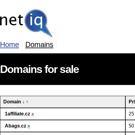
Home
Domains
Domains for sale
Domain
↓
↑
Pr
1affiliate.cz
»
25
Abags.cz
»
50