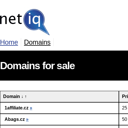
Home
Domains
Domains for sale
Domain
↓
↑
Pr
1affiliate.cz
»
25
Abags.cz
»
50