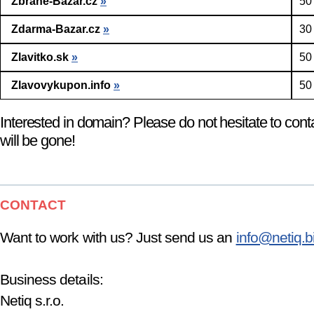
Zbrane-Bazar.cz
»
50
Zdarma-Bazar.cz
»
30
Zlavitko.sk
»
50
Zlavovykupon.info
»
50
Interested in domain? Please do not hesitate to cont
will be gone!
CONTACT
Want to work with us? Just send us an
info@netiq.b
Business details:
Netiq s.r.o.