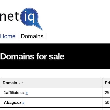
Home
Domains
Domains for sale
Domain
↓
↑
Pr
1affiliate.cz
»
25
Abags.cz
»
50