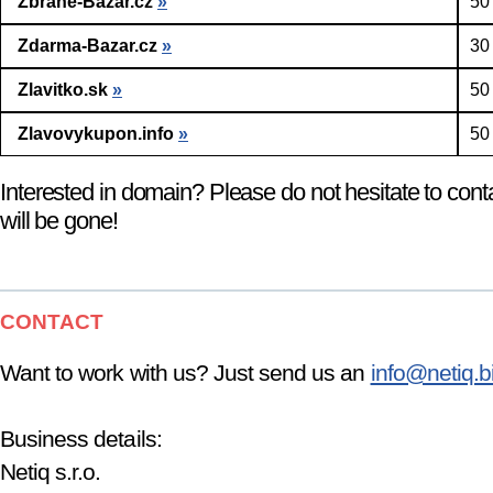
Zbrane-Bazar.cz
»
50
Zdarma-Bazar.cz
»
30
Zlavitko.sk
»
50
Zlavovykupon.info
»
50
Interested in domain? Please do not hesitate to cont
will be gone!
CONTACT
Want to work with us? Just send us an
info@netiq.b
Business details:
Netiq s.r.o.