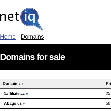
Home
Domains
Domains for sale
Domain
↓
↑
Pr
1affiliate.cz
»
25
Abags.cz
»
50