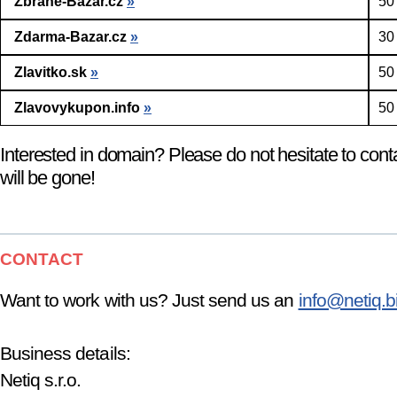
Zbrane-Bazar.cz
»
50
Zdarma-Bazar.cz
»
30
Zlavitko.sk
»
50
Zlavovykupon.info
»
50
Interested in domain? Please do not hesitate to cont
will be gone!
CONTACT
Want to work with us? Just send us an
info@netiq.b
Business details:
Netiq s.r.o.