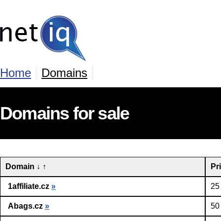
Home
Domains
Domains for sale
Domain
↓
↑
Pr
1affiliate.cz
»
25
Abags.cz
»
50