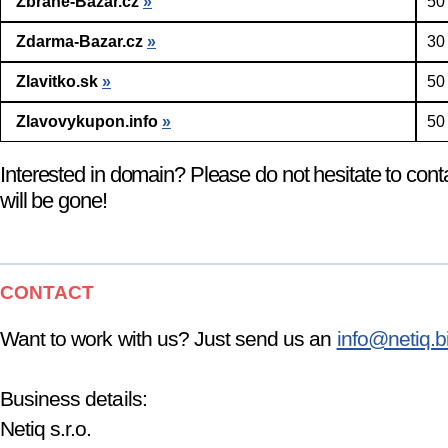
Zbrane-Bazar.cz
»
50
Zdarma-Bazar.cz
»
30
Zlavitko.sk
»
50
Zlavovykupon.info
»
50
Interested in domain? Please do not hesitate to cont
will be gone!
CONTACT
Want to work with us? Just send us an
info@netiq.b
Business details:
Netiq s.r.o.