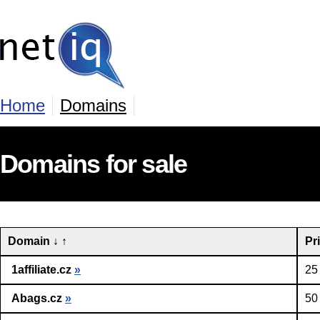
Home
Domains
Domains for sale
Domain
↓
↑
Pr
1affiliate.cz
»
25
Abags.cz
»
50