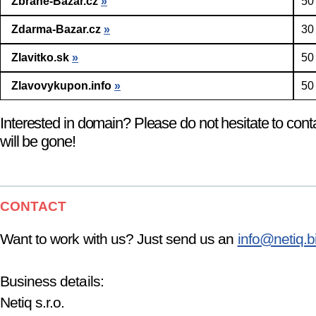
Zbrane-Bazar.cz
»
50
Zdarma-Bazar.cz
»
30
Zlavitko.sk
»
50
Zlavovykupon.info
»
50
Interested in domain? Please do not hesitate to cont
will be gone!
CONTACT
Want to work with us? Just send us an
info@netiq.b
Business details:
Netiq s.r.o.