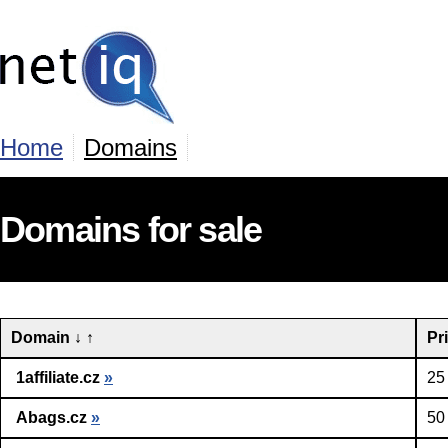
Home
Domains
Domains for sale
Domain
↓
↑
Pr
1affiliate.cz
»
25
Abags.cz
»
50