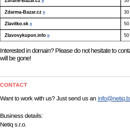
Zbrane-Bazar.cz
»
50
Zdarma-Bazar.cz
»
30
Zlavitko.sk
»
50
Zlavovykupon.info
»
50
Interested in domain? Please do not hesitate to cont
will be gone!
CONTACT
Want to work with us? Just send us an
info@netiq.b
Business details:
Netiq s.r.o.