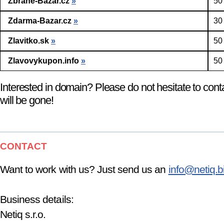
Zbrane-Bazar.cz
»
50
Zdarma-Bazar.cz
»
30
Zlavitko.sk
»
50
Zlavovykupon.info
»
50
Interested in domain? Please do not hesitate to cont
will be gone!
CONTACT
Want to work with us? Just send us an
info@netiq.b
Business details:
Netiq s.r.o.