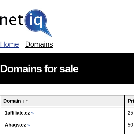
Home
Domains
Domains for sale
Domain
↓
↑
Pr
1affiliate.cz
»
25
Abags.cz
»
50