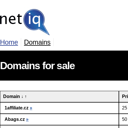
Home
Domains
Domains for sale
Domain
↓
↑
Pr
1affiliate.cz
»
25
Abags.cz
»
50