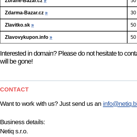
Zbrane-Bazar.cz
»
50
Zdarma-Bazar.cz
»
30
Zlavitko.sk
»
50
Zlavovykupon.info
»
50
Interested in domain? Please do not hesitate to cont
will be gone!
CONTACT
Want to work with us? Just send us an
info@netiq.b
Business details:
Netiq s.r.o.