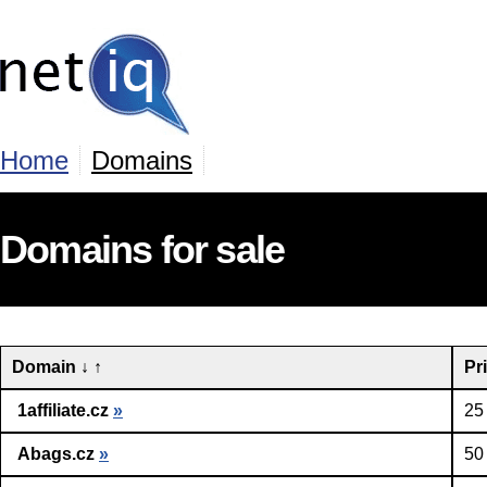
Home
Domains
Domains for sale
Domain
↓
↑
Pr
1affiliate.cz
»
25
Abags.cz
»
50