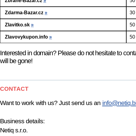
Zbrane-Bazar.cz
»
50
Zdarma-Bazar.cz
»
30
Zlavitko.sk
»
50
Zlavovykupon.info
»
50
Interested in domain? Please do not hesitate to cont
will be gone!
CONTACT
Want to work with us? Just send us an
info@netiq.b
Business details:
Netiq s.r.o.