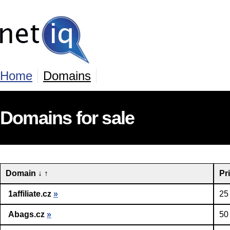
Home
Domains
Domains for sale
Domain
↓
↑
Pr
1affiliate.cz
»
25
Abags.cz
»
50