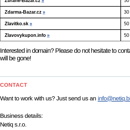
Zbrane-Bazar.cz
»
50
Zdarma-Bazar.cz
»
30
Zlavitko.sk
»
50
Zlavovykupon.info
»
50
Interested in domain? Please do not hesitate to cont
will be gone!
CONTACT
Want to work with us? Just send us an
info@netiq.b
Business details:
Netiq s.r.o.