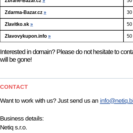
Zbrane-Bazar.cz
»
50
Zdarma-Bazar.cz
»
30
Zlavitko.sk
»
50
Zlavovykupon.info
»
50
Interested in domain? Please do not hesitate to cont
will be gone!
CONTACT
Want to work with us? Just send us an
info@netiq.b
Business details:
Netiq s.r.o.