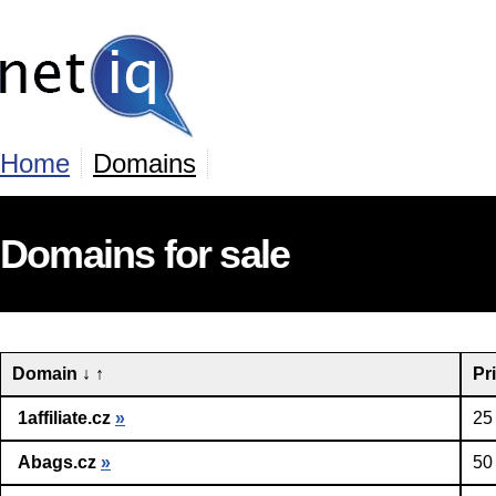
Home
Domains
Domains for sale
Domain
↓
↑
Pr
1affiliate.cz
»
25
Abags.cz
»
50