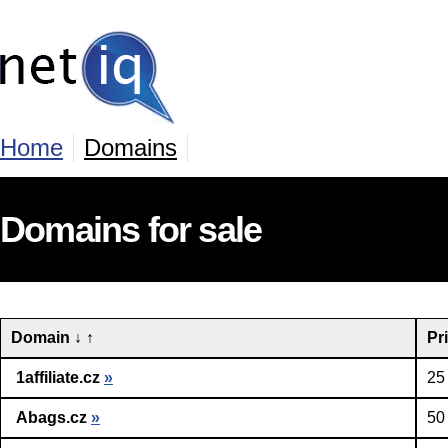
Home
Domains
Domains for sale
Domain
↓
↑
Pr
1affiliate.cz
»
25
Abags.cz
»
50