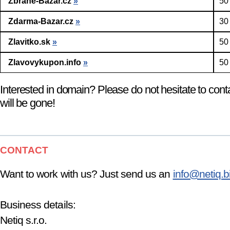
Zbrane-Bazar.cz
»
50
Zdarma-Bazar.cz
»
30
Zlavitko.sk
»
50
Zlavovykupon.info
»
50
Interested in domain? Please do not hesitate to cont
will be gone!
CONTACT
Want to work with us? Just send us an
info@netiq.b
Business details:
Netiq s.r.o.