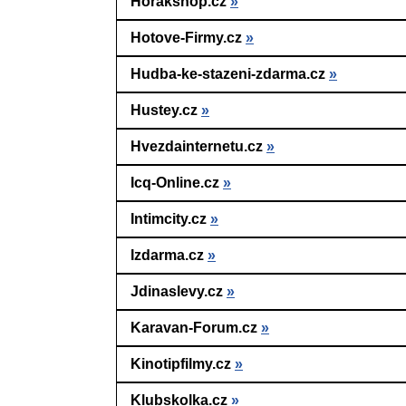
Horakshop.cz
»
Hotove-Firmy.cz
»
Hudba-ke-stazeni-zdarma.cz
»
Hustey.cz
»
Hvezdainternetu.cz
»
Icq-Online.cz
»
Intimcity.cz
»
Izdarma.cz
»
Jdinaslevy.cz
»
Karavan-Forum.cz
»
Kinotipfilmy.cz
»
Klubskolka.cz
»